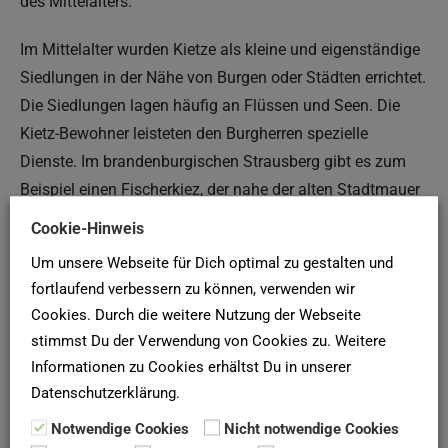
des Mittelalters.
Im Mittelalter wurden Kietze als kleine und eigenständige
Siedlungen in der Nähe von Burgen oder Städten errichtet.
Die Siedlungen lagen häufig an Flüssen und Seen. Die
Kietz-Bewohner leisteten den Burgherren spezielle
Dienste. Im brandenburgischen Strausberg gibt es zum
Beispiel einen Fischerkiez, der nahe der alten Stadtmauer
liegt.
Cookie-Hinweis
Um unsere Webseite für Dich optimal zu gestalten und
Die ursprüngliche Wortherkunft ist bis heute nicht
fortlaufend verbessern zu können, verwenden wir
eindeutig geklärt. Es kann slawischen oder deutschen
Cookies. Durch die weitere Nutzung der Webseite
Ursprungs sein. Wäre der Ursprung deutsch, so würde sich
stimmst Du der Verwendung von Cookies zu. Weitere
das Wort von den altdeutschen Wörtern
Kober
Informationen zu Cookies erhältst Du in unserer
(Tragekorb),
Kote
(Hütte) oder
Kitzen
(kleine Wohnung)
Datenschutzerklärung.
herleiten.
Notwendige Cookies
Nicht notwendige Cookies