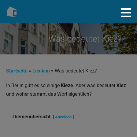
Zum
Inhalt
Baugenossenschaft.info
springen
Was bedeutet Kiez?
Startseite
»
Lexikon
»
Was bedeutet Kiez?
In Berlin gibt es so einige
Kieze
. Aber was bedeutet
Kiez
und woher stammt das Wort eigentlich?
Themenübersicht
Anzeigen