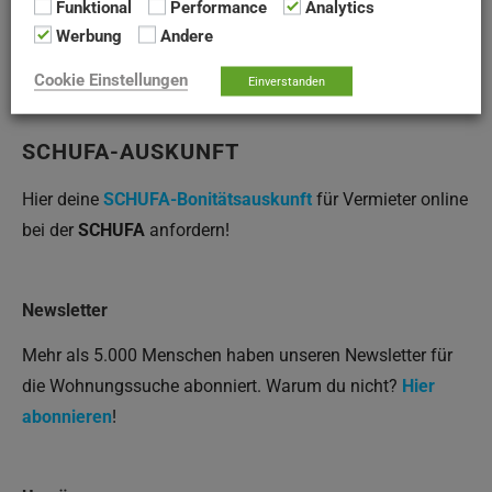
Bei einer slawischer Wortherkunft würde sich das Wort
Funktional
Performance
Analytics
Werbung
Andere
Kietz von den Wörtern
chysa
oder
hyža
(Hütte,
Fischerhütte) ableiten.
Cookie Einstellungen
Einverstanden
SCHUFA-AUSKUNFT
Hier deine
SCHUFA-Bonitätsauskunft
für Vermieter online
bei der
SCHUFA
anfordern!
Newsletter
Mehr als 5.000 Menschen haben unseren Newsletter für
die Wohnungssuche abonniert. Warum du nicht?
Hier
abonnieren
!