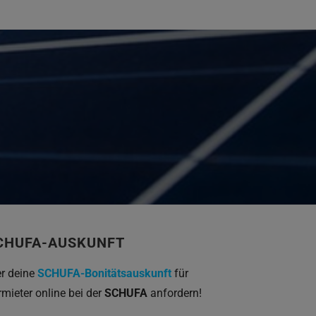
CHUFA-AUSKUNFT
er deine
SCHUFA-Bonitätsauskunft
für
rmieter online bei der
SCHUFA
anfordern!