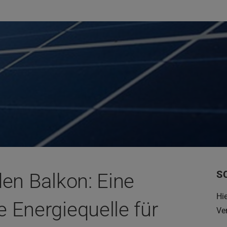
S
den Balkon: Eine
Hi
 Energiequelle für
Ve