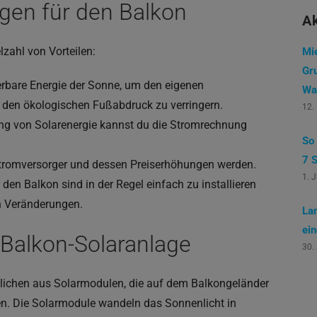
agen für den Balkon
Ak
lzahl von Vorteilen:
Mi
Gr
rbare Energie der Sonne, um den eigenen
Wa
 den ökologischen Fußabdruck zu verringern.
12.
ng von Solarenergie kannst du die Stromrechnung
So
7 S
romversorger und dessen Preiserhöhungen werden.
1. 
 den Balkon sind in der Regel einfach zu installieren
n Veränderungen.
La
ei
 Balkon-Solaranlage
30.
lichen aus Solarmodulen, die auf dem Balkongeländer
en. Die Solarmodule wandeln das Sonnenlicht in