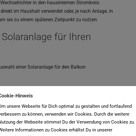
 Wechselrichter in den hausinternen Stromkreis
 direkt im Haushalt verwendet oder, je nach Anlage, in
 um sie zu einem späteren Zeitpunkt zu nutzen.
 Solaranlage für Ihren
Auswahl einer Solaranlage für den Balkon
ie Größe und Ausrichtung des Balkons entscheidet,
Cookie-Hinweis
reichen und wie viel Energie sich produzieren lässt.
Um unsere Webseite für Dich optimal zu gestalten und fortlaufend
ne sind in der Regel am besten geeignet.
verbessern zu können, verwenden wir Cookies. Durch die weitere
ene Arten von Solarmodulen, wie monokristalline,
Nutzung der Webseite stimmst Du der Verwendung von Cookies zu.
 Jeder Typ hat seine eigenen Vor- und Nachteile
Weitere Informationen zu Cookies erhältst Du in unserer