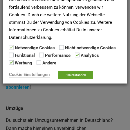
fortlaufend verbessern zu können, verwenden wir
Cookies. Durch die weitere Nutzung der Webseite
SCHUFA-AUSKUNFT
stimmst Du der Verwendung von Cookies zu. Weitere
Hier deine
SCHUFA-Bonitätsauskunft
für Vermieter online
Informationen zu Cookies erhältst Du in unserer
Datenschutzerklärung.
bei der
SCHUFA
anfordern!
Notwendige Cookies
Nicht notwendige Cookies
Funktional
Performance
Analytics
Newsletter
Werbung
Andere
Mehr als 5.000 Menschen haben unseren Newsletter für
Cookie Einstellungen
Einverstanden
die Wohnungssuche abonniert. Warum du nicht?
Hier
abonnieren
!
Umzüge
Du suchst ein Umzugsunternehmen in Deutschland?
Dann mache hier einen unverbindlichen