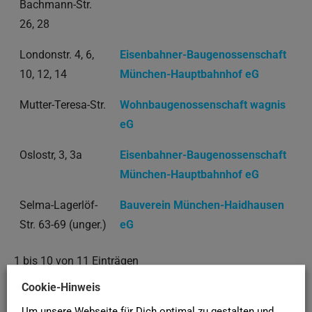
Bachmann-Str.
26, 28
Londonstr. 4, 6,
Eisenbahner-Baugenossenschaft
10, 12, 14
München-Hauptbahnhof eG
Mutter-Teresa-Str.
Wohnbaugenossenschaft wagnis
eG
Oslostr, 3, 3a
Eisenbahner-Baugenossenschaft
München-Hauptbahnhof eG
Selma-Lagerlöf-
Bauverein München-Haidhausen
Str. 63-69 (unger.)
eG
1 bis 10 von 11 Einträgen
Cookie-Hinweis
❮
1
2
❯
Um unsere Webseite für Dich optimal zu gestalten und