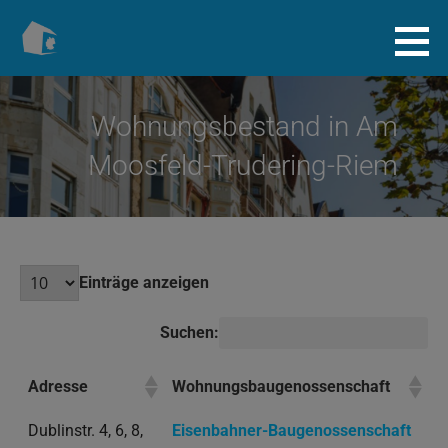
Zum
Inhalt
Baugenossenschaft.info
springen
Wohnungsbestand in Am
Moosfeld-Trudering-Riem
Einträge anzeigen
Suchen:
Adresse
Wohnungsbaugenossenschaft
Dublinstr. 4, 6, 8,
Eisenbahner-Baugenossenschaft